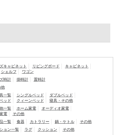
ズキャビネット
リビングボード
キャビネット
シェルフ
ワゴン
ズ時計
掛時計
置時計
の他
具一覧
シングルベッド
ダブルベッド
ベッド
クィーンベッド
寝具・その他
他一覧
ホーム家電
オーディオ家電
家電
その他
品一覧
食器
カトラリー
鍋・ケトル
その他
ション一覧
ラグ
クッション
その他