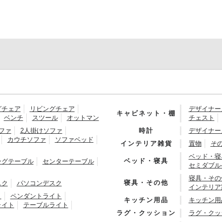
グチェア
リビングチェア
デザイナー
キャビネット・棚
ベンチ
スツール
オットマン
チェスト
ファ
2人掛けソファ
時計
デザイナー
カウチソファ
ソファベッド
インテリア雑貨
置物
そ
ベッド・寝
ベッド・寝具
ングテーブル
センターテーブル
セミダブル
寝具・その
寝具・その他
スク
パソコンデスク
インテリア
ト
ペンダントライト
キッチン用品
キッチン用
ライト
テーブルライト
ラグ・クッション
ラグ・クッ