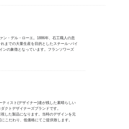
ン・デル・ローエ。1886年、石工職人の息
れまでの大量生産を目的としたスチール･パイ
インの象徴となっています。フランソワーズ
。「偉大なアーティスト(デザイナー)達が残した素晴らしい
ロダクトデザイナーズブランドです。
重視した製品になります。当時のデザインを元
質にこだわり、低価格にてご提供致します。