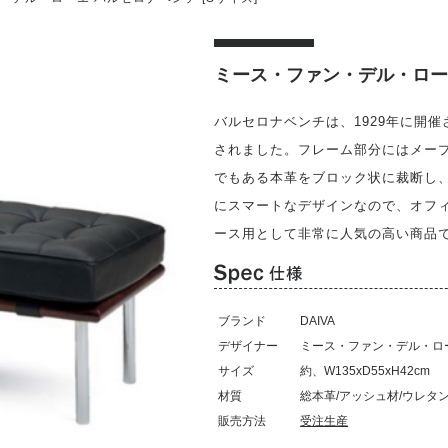
ミース・ファン・デル・ローエ
バルセロナベンチは、1929年に開
されました。フレーム部分にはメー
でもある本革をブロック状に裁断し、
にスマートなデザインなので、オフ
ース用として非常に人気の高い商品
ブランド
DAIVA
デザイナー
ミース・ファン・デル・ロ
サイズ
約、W135xD55xH42cm
材質
総本革/アッシュ材/ウレタ
販売方法
受注生産