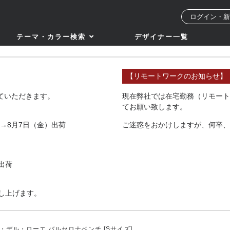
ログイン・新
テーマ・カラー検索
デザイナー一覧
【リモートワークのお知らせ】
せていただきます。
現在弊社では在宅勤務（リモート
てお願い致します。
→8月7日（金）出荷
ご迷惑をおかけしますが、何卒、
出荷
し上げます。
・デル・ローエ バルセロナベンチ [Sサイズ]