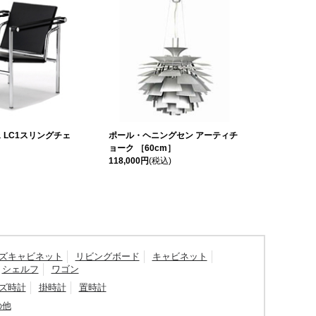
 LC1スリングチェ
ポール・ヘニングセン アーティチ
ョーク ［60cm］
118,000円
(税込)
ズキャビネット
リビングボード
キャビネット
シェルフ
ワゴン
ズ時計
掛時計
置時計
の他