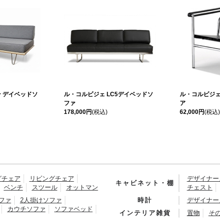
 デイベッドソ
ル・コルビジェ LC5デイベッドソ
ル・コルビジェ
ファ
ア
178,000円
(税込)
62,000円
(税込)
グチェア
リビングチェア
デザイナー
キャビネット・棚
ベンチ
スツール
オットマン
チェスト
ファ
2人掛けソファ
時計
デザイナー
カウチソファ
ソファベッド
インテリア雑貨
置物
そ