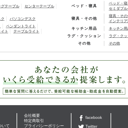
ベッド・寝
ベッド・寝具
ングテーブル
センターテーブル
セミダブル
寝具・その
寝具・その他
スク
パソコンデスク
インテリア
ト
ペンダントライト
キッチン用品
キッチン用
ライト
テーブルライト
ラグ・クッション
ラグ・クッ
その他
その他
会社概要
facebook
特定商取引
ついて
プライバシーポリシー
Twitter