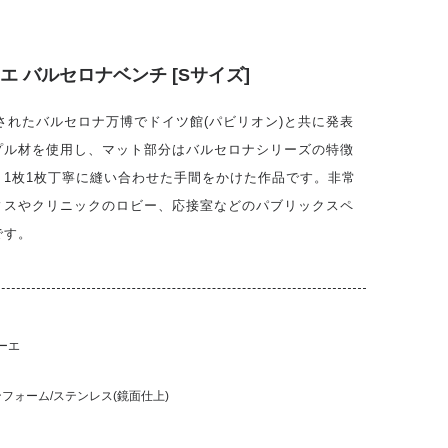
 バルセロナベンチ [Sサイズ]
催されたバルセロナ万博でドイツ館(パビリオン)と共に発表
プル材を使用し、マット部分はバルセロナシリーズの特徴
1枚1枚丁寧に縫い合わせた手間をかけた作品です。非常
ィスやクリニックのロビー、応接室などのパブリックスペ
です。
ーエ
ンフォーム/ステンレス(鏡面仕上)