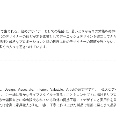
ーゲンで生まれる。彼のデザイナーとしての足跡は、若いときからその才能を発
代のデザイナーの殆どが木を素材としてデーニッシュデザインを確立してき
処理と厳格なプロポーションと線の処理は他のデザイナーの追随を許さない
多くの人々を惹きつけています。
、Design、Associate、Interior、Valuable、Artistの頭文字です
し、ご一緒に豊かなライフスタイルを造る」ことをコンセプトに掲げるリプ
欧米諸国向けに輸出販売されている海外の提携工場にてデザインと実用性を
だけ忠実に家具職人が1点、1点、丁寧に作り上げた製品で細部に至るまで品