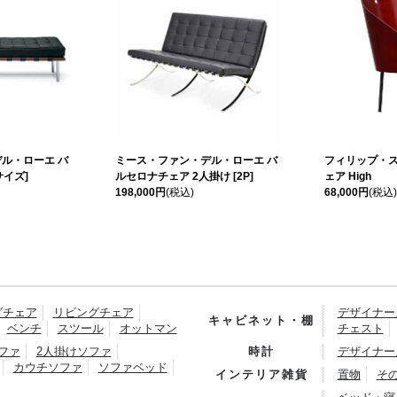
ル・ローエ バ
ミース・ファン・デル・ローエ バ
フィリップ・ス
サイズ]
ルセロナチェア 2人掛け [2P]
ェア High
198,000円
(税込)
68,000円
(税込)
グチェア
リビングチェア
デザイナー
キャビネット・棚
ベンチ
スツール
オットマン
チェスト
ファ
2人掛けソファ
時計
デザイナー
カウチソファ
ソファベッド
インテリア雑貨
置物
そ