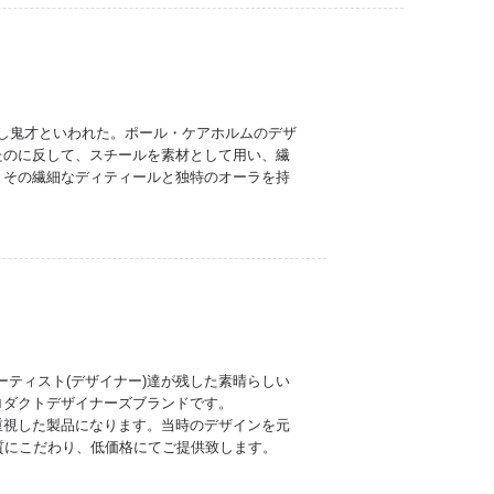
揮し鬼才といわれた。ポール・ケアホルムのデザ
たのに反して、スチールを素材として用い、繊
。その繊細なディティールと独特のオーラを持
。「偉大なアーティスト(デザイナー)達が残した素晴らしい
ロダクトデザイナーズブランドです。
重視した製品になります。当時のデザインを元
質にこだわり、低価格にてご提供致します。