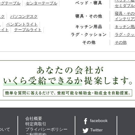
ベッド・寝
ベッド・寝具
ングテーブル
センターテーブル
セミダブル
寝具・その
寝具・その他
スク
パソコンデスク
インテリア
ト
ペンダントライト
キッチン用品
キッチン用
ライト
テーブルライト
ラグ・クッション
ラグ・クッ
その他
その他
会社概要
facebook
特定商取引
ついて
プライバシーポリシー
Twitter
ご利用規約