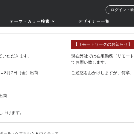
ログイン・新
テーマ・カラー検索
デザイナー一覧
【リモートワークのお知らせ】
せていただきます。
現在弊社では在宅勤務（リモート
てお願い致します。
→8月7日（金）出荷
ご迷惑をおかけしますが、何卒、
出荷
し上げます。
 ポール・ケアホルム PK22 チェア