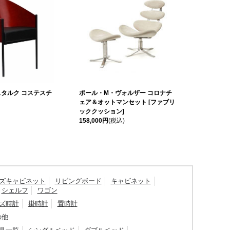
タルク コステスチ
ポール・M・ヴォルザー コロナチ
ェア＆オットマンセット [ファブリ
ッククッション]
158,000円
(税込)
ズキャビネット
リビングボード
キャビネット
シェルフ
ワゴン
ズ時計
掛時計
置時計
の他