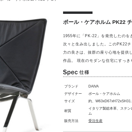
ポール・ケアホルム PK22 
1955年に「PK-22」を発売したのを
次々と生み出しました。このPK22
力の良さは、抜群の座り心地を提供
作品。 現在のモダンな住宅にすっ
ブランド
DAIVA
デザイナー
ポール・ケアホルム
サイズ
約、W63xD67xH72xSH31.
イタリア製総本革、ステン
材質
ム
販売方法
受注生産