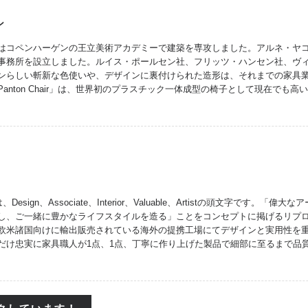
ン
はコペンハーゲンの王立美術アカデミーで建築を専攻しました。アルネ・ヤコブ
事務所を設立しました。ルイス・ポールセン社、フリッツ・ハンセン社、ヴ
ンらしい斬新な色使いや、デザインに裏付けられた造形は、それまでの家具業界
anton Chair」は、世界初のプラスチック一体成型の椅子として現在でも
、Design、Associate、Interior、Valuable、Artistの頭文字です
し、ご一緒に豊かなライフスタイルを造る」ことをコンセプトに掲げるリプ
欧米諸国向けに輸出販売されている海外の提携工場にてデザインと実用性を
だけ忠実に家具職人が1点、1点、丁寧に作り上げた製品で細部に至るまで品