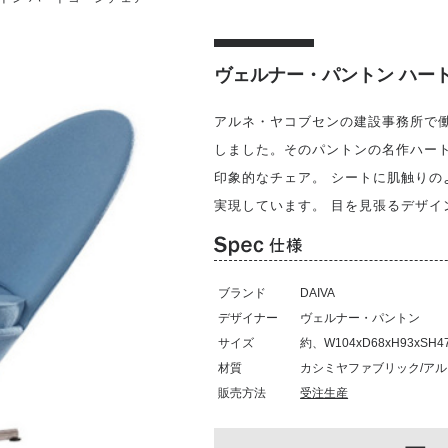
ヴェルナー・パントン ハー
アルネ・ヤコブセンの建設事務所で働
しました。そのパントンの名作ハー
印象的なチェア。 シートに肌触り
実現しています。 目を見張るデザイ
ブランド
DAIVA
デザイナー
ヴェルナー・パントン
サイズ
約、W104xD68xH93xSH4
材質
カシミヤファブリック/ア
販売方法
受注生産