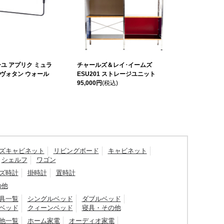
ユ アプリク ミュラ
チャールズ＆レイ･イームズ
ピヴォタン ウォール
ESU201 ストレージユニット
95,000円
(税込)
ズキャビネット
リビングボード
キャビネット
シェルフ
ワゴン
ズ時計
掛時計
置時計
の他
具一覧
シングルベッド
ダブルベッド
ベッド
クィーンベッド
寝具・その他
他一覧
ホーム家電
オーディオ家電