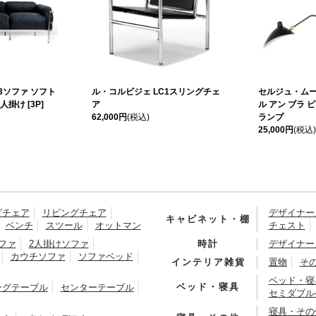
3ソファ ソフト
ル・コルビジェ LC1スリングチェ
セルジュ・ムー
掛け [3P]
ア
ル アン ブラ 
62,000円
(税込)
ランプ
25,000円
(税込)
グチェア
リビングチェア
デザイナー
キャビネット・棚
ベンチ
スツール
オットマン
チェスト
ファ
2人掛けソファ
時計
デザイナー
カウチソファ
ソファベッド
インテリア雑貨
置物
そ
ベッド・寝
ベッド・寝具
ングテーブル
センターテーブル
セミダブル
寝具・その