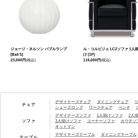
ジョージ・ネルソン バブルランプ
ル・コルビジェ LC2ソファ 1人
[Ball S]
け [1P]
23,000円
(税込)
118,000円
(税込)
デザイナーズチェア
ダイニングチェア
チェア
シェーズロング
ワークチェア
ベンチ
デザイナーズソファ
1人掛けソファ
2人
ソファ
3人掛けソファ
コーナーソファ
カウチソ
オットマン
デザイナーズテーブル
ダイニングテーブル
テーブル