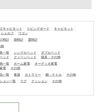
ズキャビネット
リビングボード
キャビネット
シェルフ
ワゴン
ズ時計
掛時計
置時計
の他
具一覧
シングルベッド
ダブルベッド
ベッド
クィーンベッド
寝具・その他
他一覧
ホーム家電
オーディオ家電
家電
その他
品一覧
食器
カトラリー
鍋・ケトル
その他
ション一覧
ラグ
クッション
その他