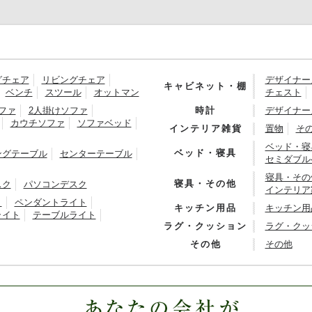
グチェア
リビングチェア
デザイナー
キャビネット・棚
ベンチ
スツール
オットマン
チェスト
ファ
2人掛けソファ
時計
デザイナー
カウチソファ
ソファベッド
インテリア雑貨
置物
そ
ベッド・寝
ベッド・寝具
ングテーブル
センターテーブル
セミダブル
寝具・その
寝具・その他
スク
パソコンデスク
インテリア
ト
ペンダントライト
キッチン用品
キッチン用
ライト
テーブルライト
ラグ・クッション
ラグ・クッ
その他
その他