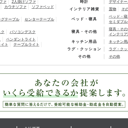
ファ
2人掛けソファ
時計
デザイナー
カウチソファ
ソファベッド
インテリア雑貨
置物
そ
ベッド・寝
ベッド・寝具
ングテーブル
センターテーブル
セミダブル
寝具・その
寝具・その他
スク
パソコンデスク
インテリア
ト
ペンダントライト
キッチン用品
キッチン用
ライト
テーブルライト
ラグ・クッション
ラグ・クッ
その他
その他