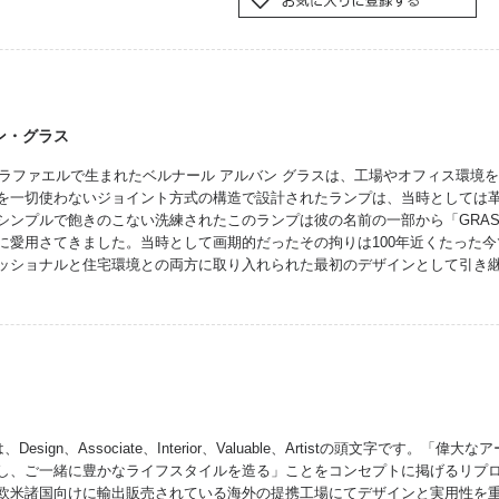
ン・グラス
サンラファエルで生まれたベルナール アルバン グラスは、工場やオフィス環境
を一切使わないジョイント方式の構造で設計されたランプは、当時としては
シンプルで飽きのこない洗練されたこのランプは彼の名前の一部から「GRAS
に愛用さてきました。当時として画期的だったその拘りは100年近くたった
ッショナルと住宅環境との両方に取り入れられた最初のデザインとして引き
、Design、Associate、Interior、Valuable、Artistの頭文字です
し、ご一緒に豊かなライフスタイルを造る」ことをコンセプトに掲げるリプ
欧米諸国向けに輸出販売されている海外の提携工場にてデザインと実用性を