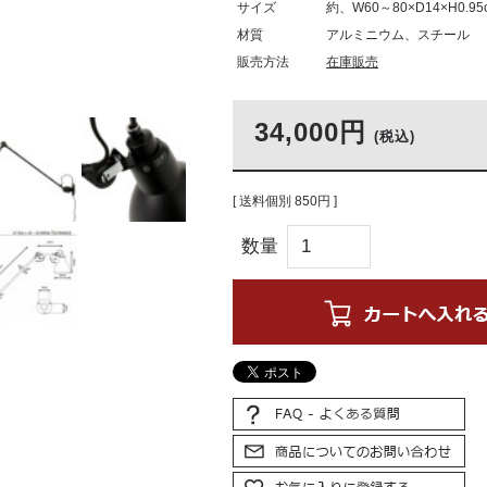
サイズ
約、W60～80×D14×H0.
材質
アルミニウム、スチール
販売方法
在庫販売
34,000円
(税込)
[ 送料個別 850円 ]
数量