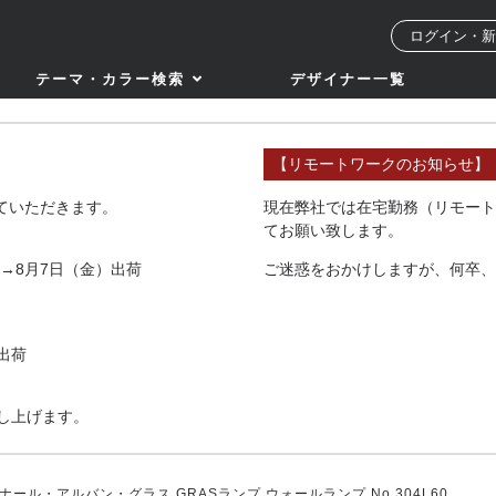
ログイン・新
テーマ・カラー検索
デザイナー一覧
【リモートワークのお知らせ】
せていただきます。
現在弊社では在宅勤務（リモート
てお願い致します。
→8月7日（金）出荷
ご迷惑をおかけしますが、何卒、
出荷
し上げます。
ナール・アルバン・グラス GRASランプ ウォールランプ No.304L60