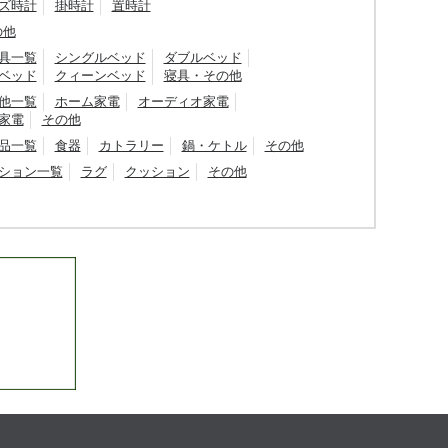
ズ時計
掛時計
置時計
の他
具一覧
シングルベッド
ダブルベッド
ベッド
クィーンベッド
寝具・その他
他一覧
ホーム家電
オーディオ家電
家電
その他
品一覧
食器
カトラリー
鍋・ケトル
その他
ション一覧
ラグ
クッション
その他